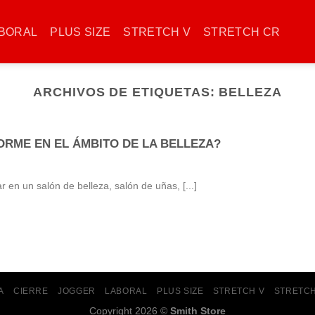
BORAL
PLUS SIZE
STRETCH V
STRETCH CR
ARCHIVOS DE ETIQUETAS:
BELLEZA
ORME EN EL ÁMBITO DE LA BELLEZA?
ar en un salón de belleza, salón de uñas, [...]
A
CIERRE
JOGGER
LABORAL
PLUS SIZE
STRETCH V
STRETC
Copyright 2026 ©
Smith Store