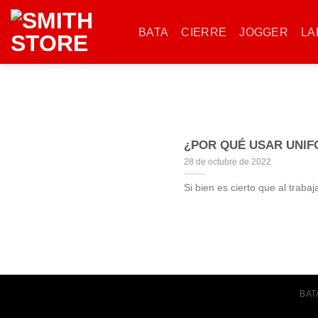
Saltar
al
BATA
CIERRE
JOGGER
LA
contenido
¿POR QUÉ USAR UNIF
28 de octubre de 2022
Si bien es cierto que al trabaj
BAT