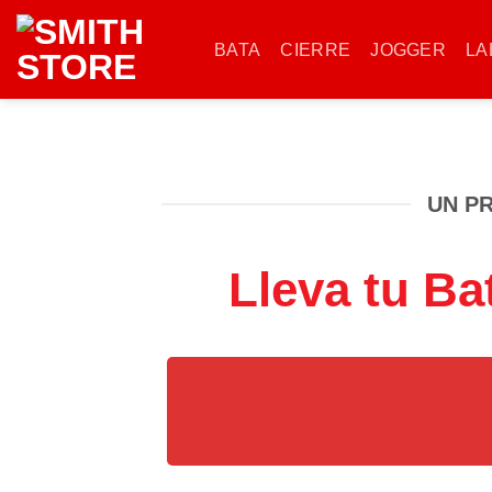
Saltar
al
BATA
CIERRE
JOGGER
LA
contenido
UN P
Lleva tu Ba