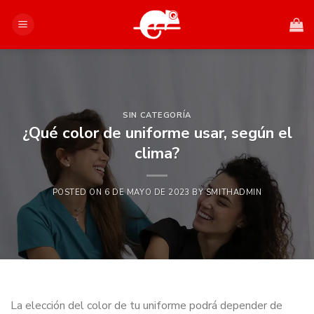
Saltar
al
contenido
SIN CATEGORÍA
¿Qué color de uniforme usar, según el
clima?
POSTED ON
6 DE MAYO DE 2023
BY
SMITHADMIN
La elección del color de tu uniforme podrá depender de