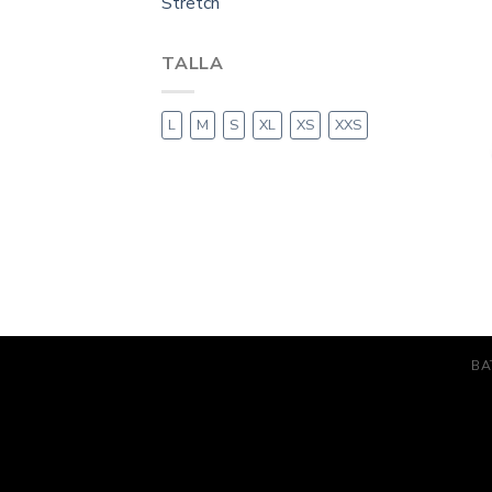
Stretch
TALLA
L
M
S
XL
XS
XXS
BA