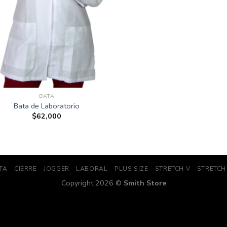
BATA
Bata de Laboratorio
$
62,000
TA
CIERRE
JOGGER
LABORAL
PLUS SIZE
STRETCH V
STRETCH
Copyright 2026 ©
Smith Store