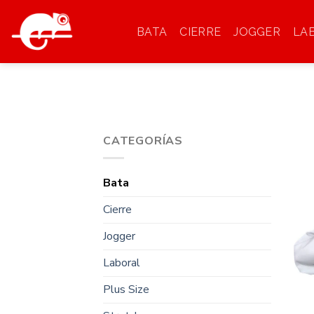
Saltar
al
BATA
CIERRE
JOGGER
LA
contenido
CATEGORÍAS
Bata
Cierre
Jogger
Laboral
Plus Size